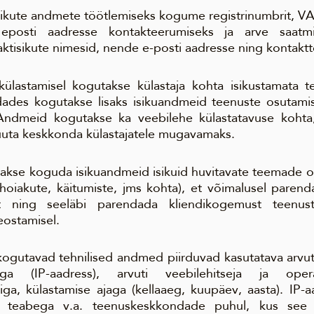
e isikute andmete töötlemiseks kogume registrinumbrit, V
i, eposti aadresse kontakteerumiseks ja arve saatmi
ktisikute nimesid, nende e-posti aadresse ning kontaktt
külastamisel kogutakse külastaja kohta isikustamata te
des kogutakse lisaks isikuandmeid teenuste osutamis
Andmeid kogutakse ka veebilehe külastatavuse kohta,
uta keskkonda külastajatele mugavamaks.
dakse koguda isikuandmeid isikuid huvitavate teemade os
, hoiakute, käitumiste, jms kohta), et võimalusel pare
t ning seeläbi parendada kliendikogemust teenust
eostamisel.
kogutavad tehnilised andmed piirduvad kasutatava arvut
ssiga (IP-aadress), arvuti veebilehitseja ja opera
iga, külastamise ajaga (kellaaeg, kuupäev, aasta). IP-
va teabega v.a. teenuskeskkondade puhul, kus see