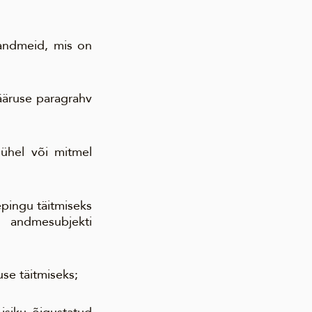
 andmeid, mis on
ääruse paragrahv
ühel või mitmel
epingu täitmiseks
t andmesubjekti
use täitmiseks;
isiku õigustatud