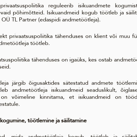
rivaatsuspoliitika reguleerib isikuandmete kogumis
tlevaid põhimõtteid. Isikuandmeid kogub töötleb ja säil
a OÜ TL Partner (edaspidi andmetöötleja).
t privaatsuspoliitika tähenduses on klient või muu füüs
dmetöötleja töötleb.
aatsuspoliitika tähenduses on igaüks, kes ostab andmetö
seid.
eja järgib õigusaktides sätestatud andmete töötlem
eb andmetöötleja isikuandmeid seaduslikult, õiglaselt
on võimeline kinnitama, et isikuandmeid on tööd
estatule.
kogumine, töötlemine ja säilitamine
med, mida andmetöötleja kogub, töötleb ja säilit