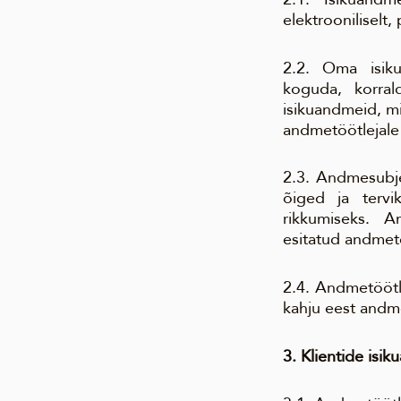
elektrooniliselt
2.2. Oma isik
koguda, korrald
isikuandmeid, m
andmetöötlejale
2.3. Andmesubje
õiged ja tervik
rikkumiseks. A
esitatud andmet
2.4. Andmetöötl
kahju eest andm
3. Klientide isi