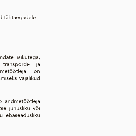
ud tähtaegadele
ndate isikutega,
transpordi- ja
dmetöötleja on
miseks vajalikud
ab andmetöötleja
se juhusliku või
uu ebaseadusliku