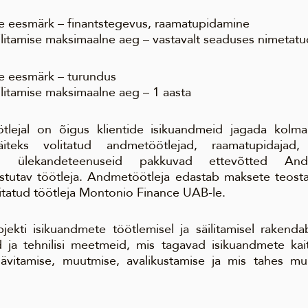
se eesmärk – finantstegevus, raamatupidamine
ilitamise maksimaalne aeg – vastavalt seaduses nimetat
se eesmärk – turundus
litamise maksimaalne aeg – 1 aasta
lejal on õigus klientide isikuandmeid jagada kolma
iteks volitatud andmetöötlejad, raamatupidajad, 
ted, ülekandeteenuseid pakkuvad ettevõtted An
stutav töötleja. Andmetöötleja edastab maksete teosta
itatud töötleja Montonio Finance UAB-le.
ekti isikuandmete töötlemisel ja säilitamisel rakend
d ja tehnilisi meetmeid, mis tagavad isikuandmete kait
ävitamise, muutmise, avalikustamise ja mis tahes m