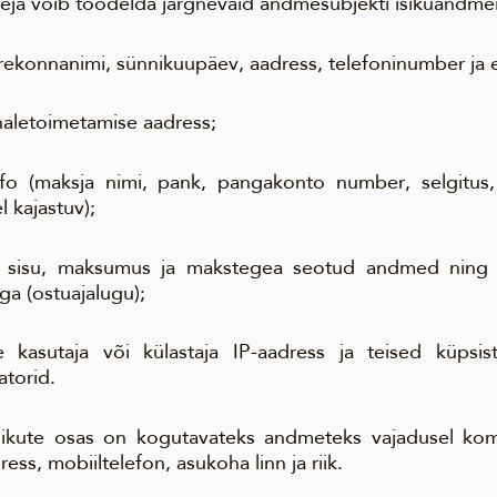
eja võib töödelda järgnevaid andmesubjekti isikuandme
erekonnanimi, sünnikuupäev, aadress, telefoninumber ja 
haletoimetamise aadress;
fo (maksja nimi, pank, pangakonto number, selgitus
 kajastuv);
se sisu, maksumus ja makstegea seotud andmed ning v
ga (ostuajalugu);
 kasutaja või külastaja IP-aadress ja teised küpsi
atorid.
 isikute osas on kogutavateks andmeteks vajadusel ko
ress, mobiiltelefon, asukoha linn ja riik.