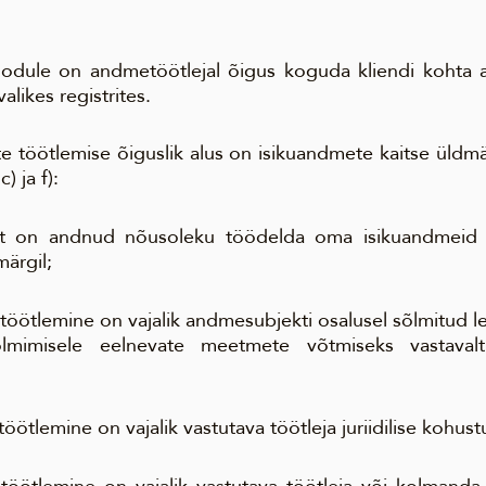
toodule on andmetöötlejal õigus koguda kliendi kohta
likes registrites.
te töötlemise õiguslik alus on isikuandmete kaitse üldm
c) ja f):
t on andnud nõusoleku töödelda oma isikuandmeid 
ärgil;
töötlemine on vajalik andmesubjekti osalusel sõlmitud l
lmimisele eelnevate meetmete võtmiseks vastaval
öötlemine on vajalik vastutava töötleja juriidilise kohust
 töötlemine on vajalik vastutava töötleja või kolmanda 