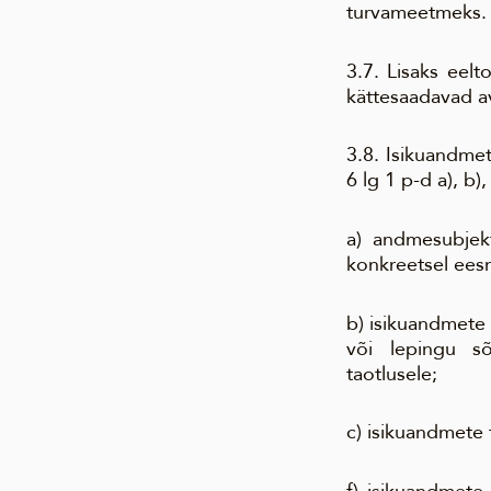
turvameetmeks.
3.7. Lisaks eel
kättesaadavad ava
3.8. Isikuandme
6 lg 1 p-d a), b), 
a) andmesubjek
konkreetsel eesm
b) isikuandmete 
või lepingu sõ
taotlusele;
c) isikuandmete t
f) isikuandmete