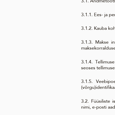
3.1. Andmetöötl
3.1.1. Ees- ja p
3.1.2. Kauba ko
3.1.3. Makse in
maksekorraldusel
3.1.4. Tellimu
seoses tellimuse
3.1.5. Veebipoe
(võrgu)identifika
3.2. Füüsiliste
nimi, e-posti aad