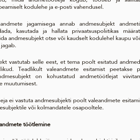
, peamiselt kodulehe ja e-posti vahendusel.
uandmete jagamisega annab andmesubjekt andmetöö
ada, kasutada ja hallata privaatsuspoliitikas määra
ida andmesubjekt otse või kaudselt kodulehel kaupu või
 jagab.
kt vastutab selle eest, et tema poolt esitatud andmed
likud. Teadlikult valeandmete esitamist peetakse pri
ndmesubjekt on kohustatud andmetöötlejat viivitam
e muutumisest.
eja ei vastuta andmesubjekti poolt valeandmete esitami
esubjektile või kolmandatele osapooltele.
kuandmete töötlemine