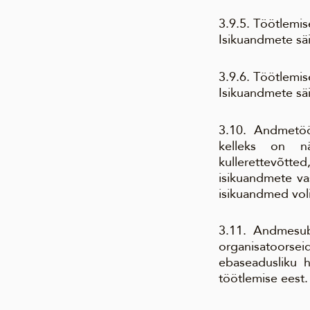
3.9.5. Töötlemi
Isikuandmete sä
3.9.6. Töötlemi
Isikuandmete säi
3.10. Andmetööt
kelleks on nä
kullerettevõt
isikuandmete va
isikuandmed vol
3.11. Andmesubj
organisatoorsei
ebaseadusliku h
töötlemise eest.