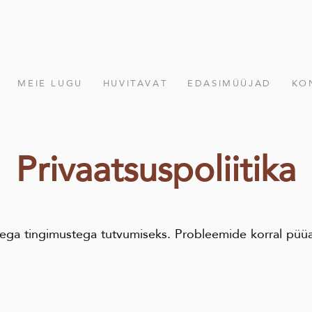
MEIE LUGU
HUVITAVAT
EDASIMÜÜJAD
KO
Privaatsuspoliitika
 aega tingimustega tutvumiseks. Probleemide korral püü