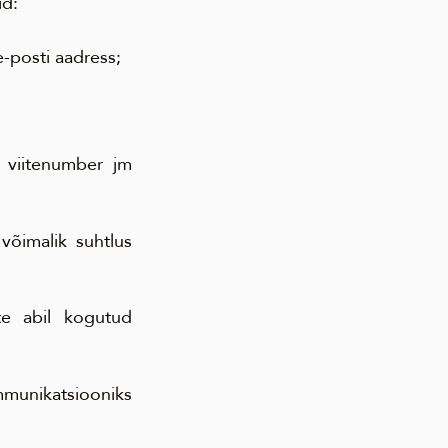
id:
e-posti aadress;
, viitenumber jm
õimalik suhtlus
ste abil kogutud
mmunikatsiooniks