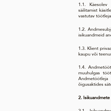
1.1. Käesolev p
säilitamist käsi
vastutav töötlej
1.2. Andmesubjek
isikuandmeid an
1.3. Klient priv
kaupu või teenu
1.4. Andmetöötl
muuhulgas töötl
Andmetöötleja 
õigusaktides sät
2. Isikuandmete 
2.1. Isikuand