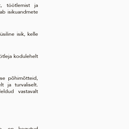
t, töötlemist ja
itab isikuandmete
iline isik, kelle
ötleja kodulehelt
ise põhimõtteid,
 ja turvaliselt.
eldud vastavalt
ab, on kogutud