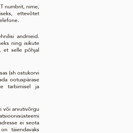
AT numbrit, nime,
seks, ettevõtet
elefone.
hnilisi andmeid.
eks ning isikute
 et selle põhjal
as (sh ostukorvi
ndada ootuspärase
e tarbimisel ja
i või arvutivõrgu
tsioonisüsteemi
aadresse ei seota
 on täiendavaks