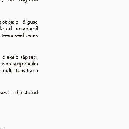
tlejale õiguse
tletud eesmärgil
 teenuseid ostes
 oleksid täpsed,
vaatsuspoliitika
atult teavitama
sest põhjustatud