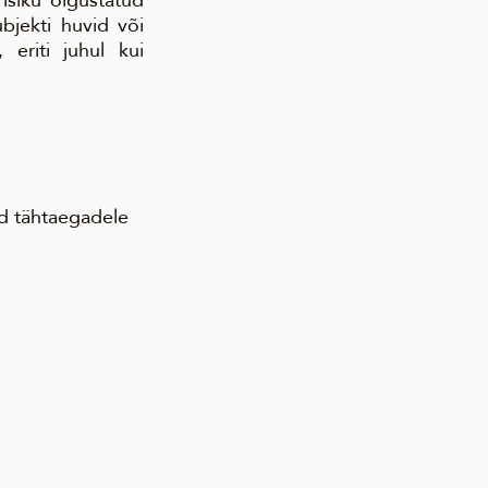
ubjekti huvid või
 eriti juhul kui
ud tähtaegadele