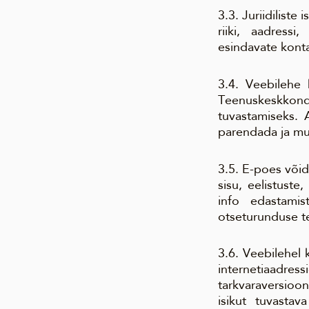
3.3. Juriidilist
riiki, aadress
esindavate konta
3.4. Veebilehe 
Teenuskeskkonda
tuvastamiseks. 
parendada ja mu
3.5. E-poes või
sisu, eelistuste
info edastamis
otseturunduse t
3.6. Veebilehel 
internetiaadre
tarkvaraversioon
isikut tuvasta