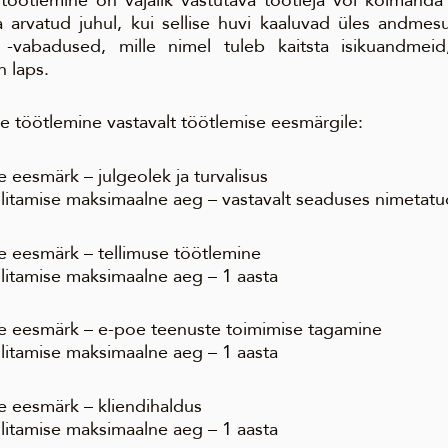
ja arvatud juhul, kui sellise huvi kaaluvad üles andmes
-vabadused, mille nimel tuleb kaitsta isikuandmeid,
 laps.
e töötlemine vastavalt töötlemise eesmärgile:
e eesmärk – julgeolek ja turvalisus
ilitamise maksimaalne aeg – vastavalt seaduses nimetat
e eesmärk – tellimuse töötlemine
litamise maksimaalne aeg – 1 aasta
se eesmärk – e-poe teenuste toimimise tagamine
litamise maksimaalne aeg – 1 aasta
e eesmärk – kliendihaldus
litamise maksimaalne aeg – 1 aasta